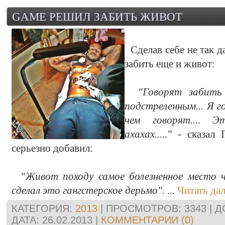
GAME РЕШИЛ ЗАБИТЬ ЖИВОТ
Сделав себе не так д
забить еще и живот:
"Говорят забить
подстреленным... Я г
чем говорят.... 
ахахах....."
- сказал Г
серьезно добавил:
"
Живот походу самое болезненное место 
сделал это гангстерское дерьмо".
...
Читать да
КАТЕГОРИЯ:
2013
| ПРОСМОТРОВ: 3343 | 
ДАТА:
26.02.2013
|
КОММЕНТАРИИ (0)