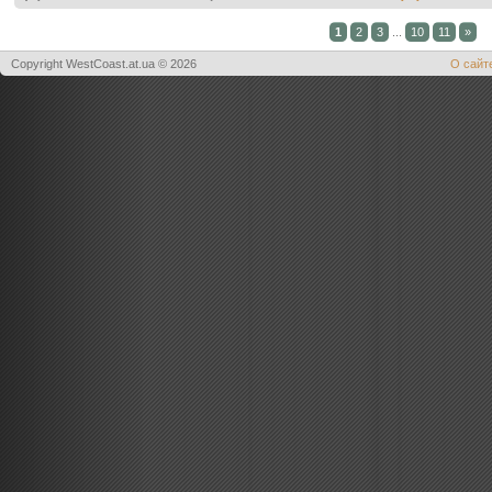
1
2
3
...
10
11
»
Copyright WestCoast.at.ua © 2026
О сайт