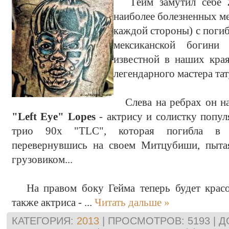
Гейм замутил себе
наиболее болезненных мес
каждой стороны) с поги
мексиканской богин
известной в наших кра
легендарного мастера тат
Слева на ребрах он на
"Left Eye" Lopes
- актрису и солистку попу
трио 90х "TLC", которая погибла в а
перевернувшись на своем Митцубиши, пытая
грузовиком...
На правом боку Гейма теперь будет красов
также актриса -
...
Читать дальше »
КАТЕГОРИЯ:
2013
| ПРОСМОТРОВ: 5193 | 